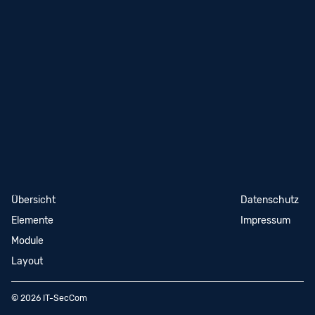
Navigation
Übersicht
Navigation
Datenschutz
überspringen
überspringen
Elemente
Impressum
Module
Layout
© 2026 IT-SecCom